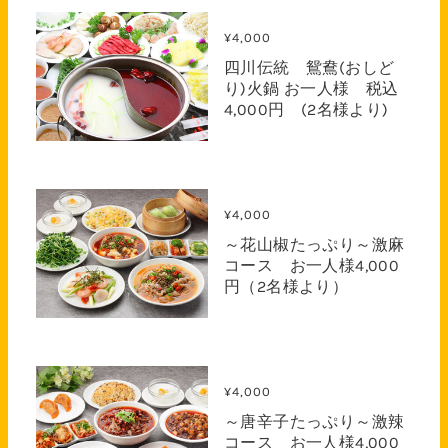
¥4,000
四川伝統 鴛鴦(おしど
り)火鍋 お一人様 税込
4,000円 (2名様より)
¥4,000
～花山椒たっぷり～激麻
コース お一人様4,000
円（2名様より）
¥4,000
～唐辛子たっぷり～激辣
コース お一人様4,000